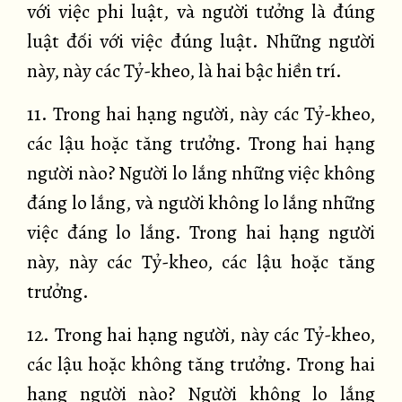
với việc phi luật, và người tưởng là đúng
luật đối với việc đúng luật. Những người
này, này các Tỷ-kheo, là hai bậc hiền trí.
11. Trong hai hạng người, này các Tỷ-kheo,
các lậu hoặc tăng trưởng. Trong hai hạng
người nào? Người lo lắng những việc không
đáng lo lắng, và người không lo lắng những
việc đáng lo lắng. Trong hai hạng người
này, này các Tỷ-kheo, các lậu hoặc tăng
trưởng.
12. Trong hai hạng người, này các Tỷ-kheo,
các lậu hoặc không tăng trưởng. Trong hai
hạng người nào? Người không lo lắng