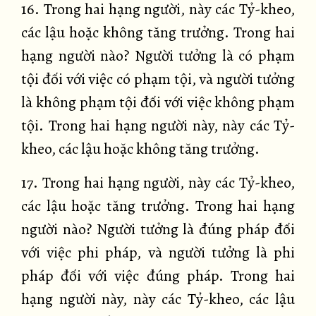
16. Trong hai hạng người, này các Tỷ-kheo,
các lậu hoặc không tăng trưởng. Trong hai
hạng người nào? Người tưởng là có phạm
tội đối với việc có phạm tội, và người tưởng
là không phạm tội đối với việc không phạm
tội. Trong hai hạng người này, này các Tỷ-
kheo, các lậu hoặc không tăng trưởng.
17. Trong hai hạng người, này các Tỷ-kheo,
các lậu hoặc tăng trưởng. Trong hai hạng
người nào? Người tưởng là đúng pháp đối
với việc phi pháp, và người tưởng là phi
pháp đối với việc đúng pháp. Trong hai
hạng người này, này các Tỷ-kheo, các lậu