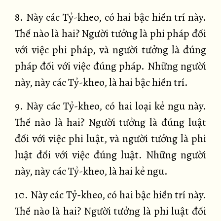
8. Này các Tỷ-kheo, có hai bậc hiền trí này.
Thế nào là hai? Người tưởng là phi pháp đối
với việc phi pháp, và người tưởng là đúng
pháp đối với việc đúng pháp. Những người
này, này các Tỷ-kheo, là hai bậc hiền trí.
9. Này các Tỷ-kheo, có hai loại kẻ ngu này.
Thế nào là hai? Người tưởng là đúng luật
đối với việc phi luật, và người tưởng là phi
luật đối với việc đúng luật. Những người
này, này các Tỷ-kheo, là hai kẻ ngu.
10. Này các Tỷ-kheo, có hai bậc hiền trí này.
Thế nào là hai? Người tưởng là phi luật đối