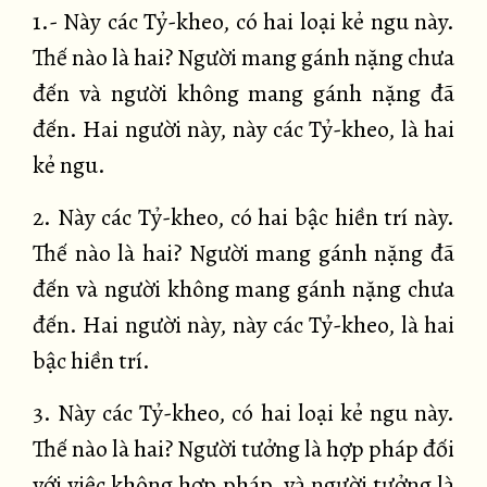
1.- Này các Tỷ-kheo, có hai loại kẻ ngu này.
Thế nào là hai? Người mang gánh nặng chưa
đến và người không mang gánh nặng đã
đến. Hai người này, này các Tỷ-kheo, là hai
kẻ ngu.
2. Này các Tỷ-kheo, có hai bậc hiền trí này.
Thế nào là hai? Người mang gánh nặng đã
đến và người không mang gánh nặng chưa
đến. Hai người này, này các Tỷ-kheo, là hai
bậc hiền trí.
3. Này các Tỷ-kheo, có hai loại kẻ ngu này.
Thế nào là hai? Người tưởng là hợp pháp đối
với việc không hợp pháp, và người tưởng là