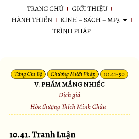
TRANG CHỦ
GIỚI THIỆU
HÀNH THIỀN
KINH – SÁCH – MP3
TRÌNH PHÁP
Tăng Chi Bộ
Chương Mười Pháp
10.41-50
V. PHẨM MẮNG NHIẾC
Dịch giả
Hòa thượng Thích Minh Châu
10.41. Tranh Luận