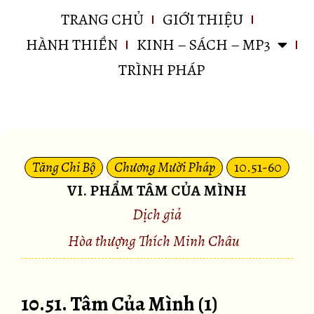
TRANG CHỦ
GIỚI THIỆU
HÀNH THIỀN
KINH – SÁCH – MP3
TRÌNH PHÁP
Tăng Chi Bộ
Chương Mười Pháp
10.51-60
VI. PHẨM TÂM CỦA MÌNH
Dịch giả
Hòa thượng Thích Minh Châu
10.51. Tâm Của Mình (1)