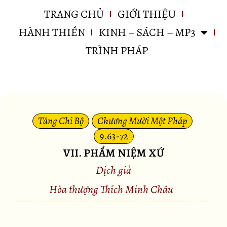
TRANG CHỦ
GIỚI THIỆU
HÀNH THIỀN
KINH – SÁCH – MP3
TRÌNH PHÁP
Tăng Chi Bộ
Chương Mười Một Pháp
9.63-72
VII. PHẨM NIỆM XỨ
Dịch giả
Hòa thượng Thích Minh Châu