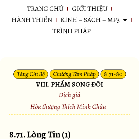
TRANG CHỦ
GIỚI THIỆU
HÀNH THIỀN
KINH – SÁCH – MP3
TRÌNH PHÁP
Tăng Chi Bộ
Chương Tám Pháp
8.71-80
VIII. PHẨM SONG ÐÔI
Dịch giả
Hòa thượng Thích Minh Châu
8.71. Lòng Tin (1)