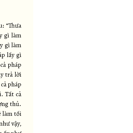
u: “Thưa
y gì làm
ấy gì làm
p lấy gì
 cả pháp
y trả lời
 cả pháp
. Tất cả
ợng thủ.
 làm tối
 như vậy,