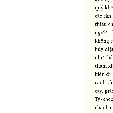
quý khô
các căn
thiếu ch
người t
không c
hủy diệt
như thậ
tham kh
kiến đi
cành và
cây, gi
Tỷ-kheo
chánh n