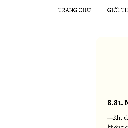
TRANG CHỦ
GIỚI T
8.81.
—Khi ch
không c