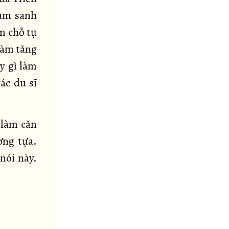
làm sanh
àm chỗ tụ
 làm tăng
y gì làm
các du sĩ
 làm căn
ơng tựa.
nói này.