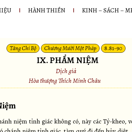
HIỆU
HÀNH THIỀN
KINH – SÁCH – M
Tăng Chi Bộ
Chương Mười Một Pháp
8.81-90
IX. PHẨM NIỆM
Dịch giả
Hòa thượng Thích Minh Châu
 Niệm
ánh niệm tỉnh giác không có, này các Tỷ-kheo, v
ó chánh niệm tỉnh giác, tàm quý đi đến hủy diệt.