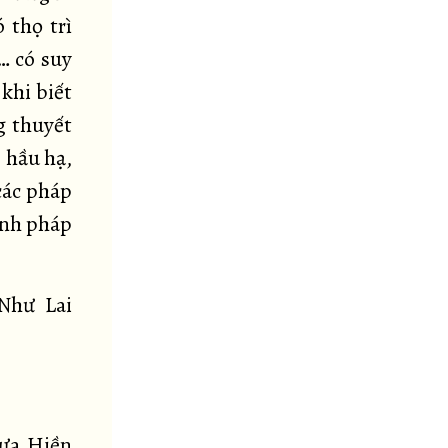
 thọ trì
… có suy
 khi biết
g thuyết
ó hầu hạ,
 các pháp
hành pháp
Như Lai
hưa Hiền