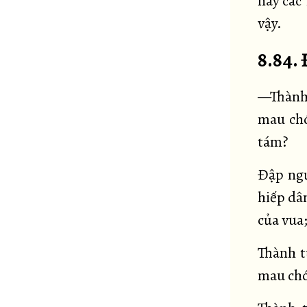
này các 
vậy.
8.84.
—Thành 
mau chó
tám?
Đập ngư
hiếp dâ
của vua;
Thành t
mau chó