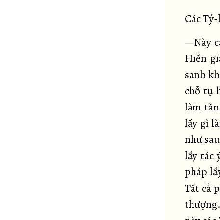
Các Tỷ-
—Này cá
Hiền gi
sanh khỏ
chỗ tụ 
làm tăn
lấy gì l
như sau
lấy tác
pháp lấ
Tất cả 
thượng. 