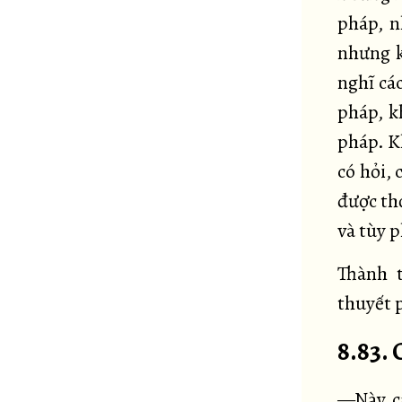
pháp, n
nhưng k
nghĩ các
pháp, k
pháp. Kh
có hỏi, 
được thọ
và tùy p
Thành 
thuyết 
8.83. 
—Này cá