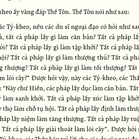
kheo ấy vâng đáp Thế Tôn. Thế Tôn nói như sau:
c Tỷ-kheo, nếu các du sĩ ngoại đạo có hỏi như sa
ả, tất cả pháp lấy gì làm căn bản? Tất cả pháp lấ
i? Tất cả pháp lấy gì làm tập khởi? Tất cả pháp l
hội? Tất cả pháp lấy gì làm thượng thủ? Tất cả phá
g thượng? Tất cả pháp lấy gì làm tối thượng? Tất
àm lõi cây?” Được hỏi vậy, này các Tỷ-kheo, các Thầ
: “Này chư Hiền, các pháp lấy dục làm căn bản. Tất
 ý làm sanh khởi. Tất cả pháp lấy xúc làm tập khởi
y thọ làm chỗ tụ hội. Tất cả pháp lấy định làm thư
pháp lấy niệm làm tăng thượng. Tất cả pháp lấy tuệ
Tất cả pháp lấy giải thoát làm lõi cây”. Được hỏi