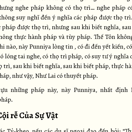
hưng nghe pháp không có thọ trì… nghe pháp có
hông suy nghĩ đến ý nghĩa các pháp được thọ trì
 pháp được thọ trì, nhưng sau khi biết nghĩa, sau
hông thực hành pháp và tùy pháp. Thế Tôn khôn
i nào, này Punniya lòng tin , có đi đến yết kiến, c
có lóng tai nghe, có thọ trì pháp, có suy tư ý nghĩa
 trì, sau khi biết nghĩa, sau khi biết pháp, thực 
háp, như vậy, Như Lai có thuyết pháp.
tựu những pháp này, này Punniya, nhất định 
pháp.
Cội rễ Của Sự Vật
c Tỷ-kheo, nếu các du sĩ ngoại đạo đến hỏi: “T