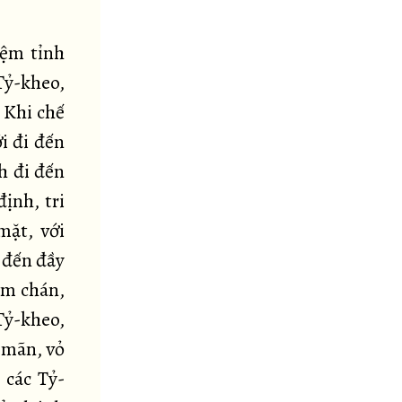
iệm tỉnh
Tỷ-kheo,
 Khi chế
i đi đến
h đi đến
ịnh, tri
mặt, với
i đến đầy
àm chán,
 Tỷ-kheo,
h mãn, vỏ
 các Tỷ-