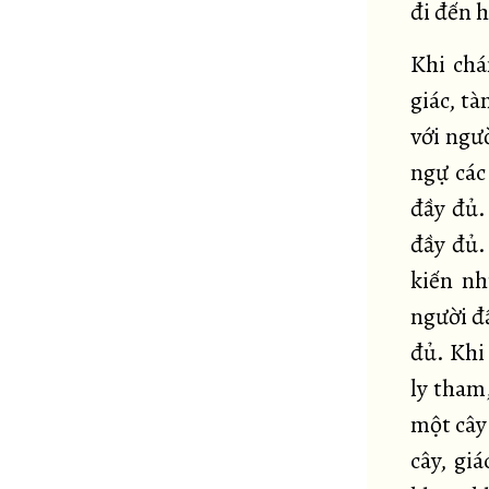
đi đến h
Khi chá
giác, t
với ngư
ngự các
đầy đủ.
đầy đủ.
kiến nh
người đầ
đủ. Khi
ly tham,
một cây 
cây, gi