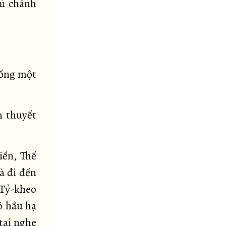
đủ chánh
uống một
n thuyết
iến, Thế
à đi đến
 Tỷ-kheo
ó hầu hạ
tai nghe