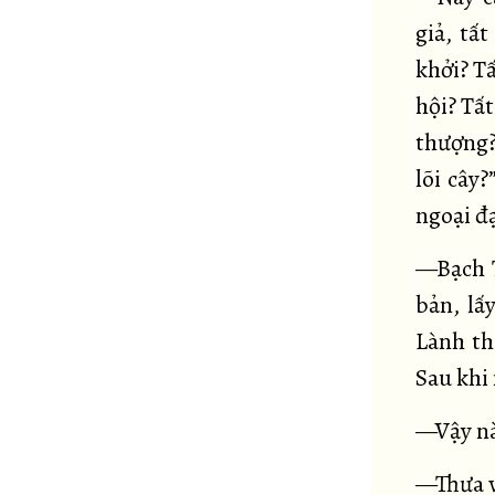
giả, tấ
khởi? Tấ
hội? Tất
thượng?
lõi cây?
ngoại đ
—Bạch T
bản, lấ
Lành th
Sau khi 
—Vậy này
—Thưa v