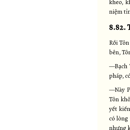
kheo, k
niệm tỉn
8.82.
Rồi Tôn
bên, Tô
—Bạch T
pháp, c
—Này Pu
Tôn khô
yết kiế
có lòng
nhưng k