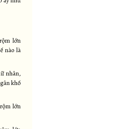
ạo ấy như
trộm lớn
ế nào là
nữ nhân,
ngân khố
trộm lớn