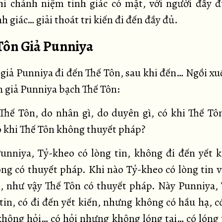
hi chánh niệm tỉnh giác có mặt, với người đầy 
h giác… giải thoát tri kiến đi đến đầy đủ.
 Tôn Giả Punniya
 giả Punniya đi đến Thế Tôn, sau khi đến… Ngồi x
n giả Punniya bạch Thế Tôn:
hế Tôn, do nhân gì, do duyên gì, có khi Thế Tô
ó khi Thế Tôn không thuyết pháp?
nniya, Tỷ-kheo có lòng tin, không đi đến yết k
ng có thuyết pháp. Khi nào Tỷ-kheo có lòng tin v
n, như vậy Thế Tôn có thuyết pháp. Này Punniya,
 tin, có đi đến yết kiến, nhưng không có hầu hạ, c
hông hỏi… có hỏi nhưng không lóng tai… có lóng 