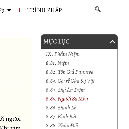
P3
TRÌNH PHÁP
MỤC LỤC
IX. Phẩm Niệm
8.81. Niệm
8.82. Tôn Giả Punniya
8.83. Cội rễ Của Sự Vật
8.84. Đại Ăn Trộm
8.85. Người Sa Môn
8.86. Đảnh Lễ
8.87. Bình Bát
ới người
8.88. Phản Đối
 Khi tàm