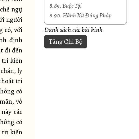
8.89. Buộc Tội
 chế ngự
8.90. Hành Xử Đúng Pháp
ới người
g có, với
Danh sách các bài kinh
ánh định
Tăng Chi Bộ
t đi đến
 tri kiến
chán, ly
hoát tri
không có
 mãn, vỏ
 này các
không có
tri kiến