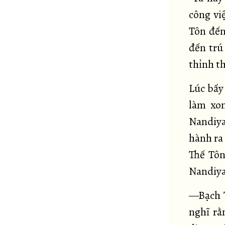
công vi
Tôn đến
đến trú
thỉnh t
Lúc bấy 
làm xon
Nandiya
hành ra 
Thế Tôn
Nandiya
—Bạch T
nghĩ rằ