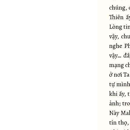
chúng, 
Thiên ấ
Lòng ti
vậy, ch
nghe Ph
vậy… đầ
mạng chu
ở nơi Ta
tự mình
khi ấy,
ảnh; tr
Này Mah
tín thọ