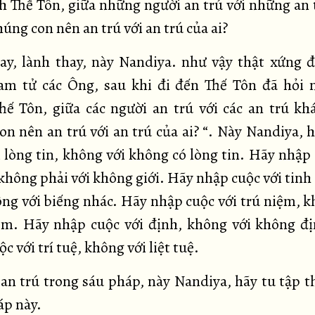
ch Thế Tôn, giữa những người an trú với những an 
úng con nên an trú với an trú của ai?
ay, lành thay, này Nandiya. như vậy thật xứng 
am tử các Ông, sau khi đi đến Thế Tôn đã hỏi 
hế Tôn, giữa các người an trú với các an trú kh
on nên an trú với an trú của ai? “. Này Nandiya, 
i lòng tin, không với không có lòng tin. Hãy nhập 
 không phải với không giới. Hãy nhập cuộc với tinh
ông với biếng nhác. Hãy nhập cuộc với trú niệm, k
ệm. Hãy nhập cuộc với định, không với không đ
c với trí tuệ, không với liệt tuệ.
 an trú trong sáu pháp, này Nandiya, hãy tu tập 
p này.