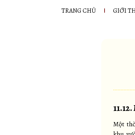
TRANG CHỦ
GIỚI T
11.12
Một thờ
khu vườ