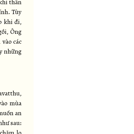
khi thân
tĩnh. Tùy
 khi đi,
gồi, Ông
 vào các
ầy những
avatthu,
 vào mùa
 muốn an
như sau:
 chăm lo