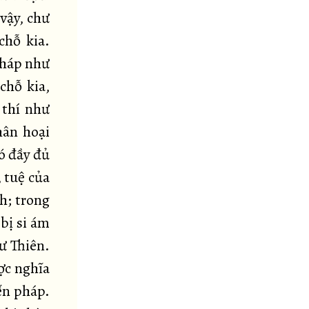
vậy, chư
chỗ kia.
Pháp như
chỗ kia,
 thí như
hân hoại
có đầy đủ
, tuệ của
h; trong
bị si ám
ư Thiên.
ợc nghĩa
ến pháp.