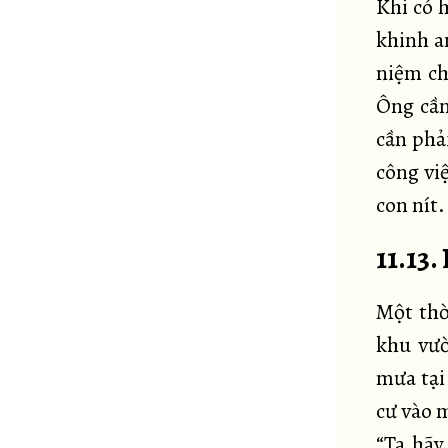
Khi có 
khinh an
niệm ch
Ông cần
cần phả
công vi
con nít.
11.13
Một thờ
khu vườ
mưa tại
cư vào 
“Ta hãy