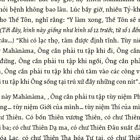
hỏi bệnh không bao lâu. Lúc bấy giờ, nhiều Tỷ-k
ho Thế Tôn, nghĩ rằng: “Y làm xong, Thế Tôn sẽ r
(Tới đây, kinh này giống như kinh số 12 trước, từ số 1 đến 
 câu…)
“Khi có lạc thọ, tâm được định tĩnh. Tùy n
y Mahànàma, Ông cần phải tu tập khi đi, Ông cần
 đứng, Ông cần phải tu tập khi ngồi, Ông cần phả
, Ông cần phải tu tập khi chú tâm vào các công v
 tu tập khi Ông sống tại trú xứ đầy những con nít”
, này Mahànàma, , Ông cần phải tu tập tùy niệm P
ng… tùy niệm Giới của mình… tùy niệm Thí của m
ư Thiên. Có bốn Thiên vương Thiên, có chư Thiên 
 ba; có chư Thiên Dạ ma, có chư Thiên Đâu suất đà
óa Lạc, có chư Thiên Tha hóa Tự tại, có chư Th