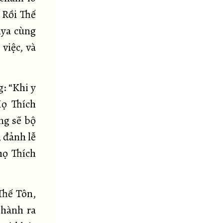
 Rồi Thế
iya cùng
việc, và
g: “Khi y
Họ Thích
ng sẽ bộ
, đảnh lễ
họ Thích
Thế Tôn,
 hành ra