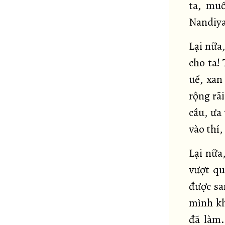
ta, muố
Nandiya
Lại nữa,
cho ta! 
uế, xan
rộng rãi
cầu, ưa
vào thí,
Lại nữa
vượt qu
được sa
mình kh
đã làm.