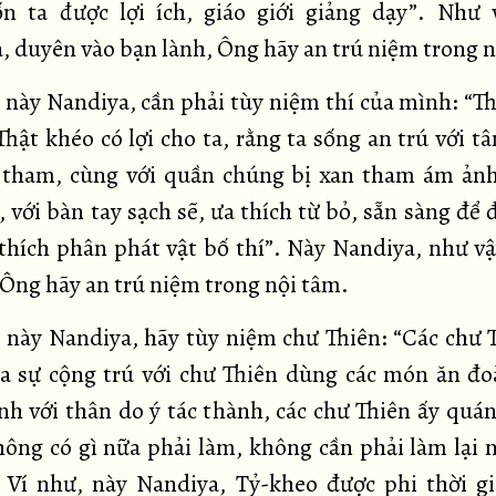
n ta được lợi ích, giáo giới giảng dạy”. Như 
, duyên vào bạn lành, Ông hãy an trú niệm trong n
 này Nandiya, cần phải tùy niệm thí của mình: “Th
Thật khéo có lợi cho ta, rằng ta sống an trú với t
 tham, cùng với quần chúng bị xan tham ám ảnh
, với bàn tay sạch sẽ, ưa thích từ bỏ, sẵn sàng để
 thích phân phát vật bố thí”. Này Nandiya, như v
 Ông hãy an trú niệm trong nội tâm.
, này Nandiya, hãy tùy niệm chư Thiên: “Các chư T
a sự cộng trú với chư Thiên dùng các món ăn đo
nh với thân do ý tác thành, các chư Thiên ấy quán
ông có gì nữa phải làm, không cần phải làm lại 
 Ví như, này Nandiya, Tỷ-kheo được phi thời gi