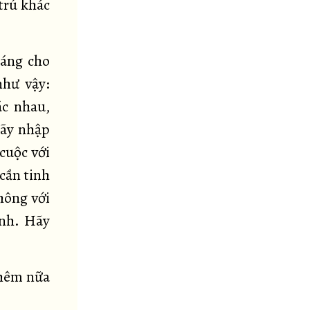
trú khác
đáng cho
như vậy:
ác nhau,
hãy nhập
cuộc với
 cần tinh
hông với
ịnh. Hãy
thêm nữa