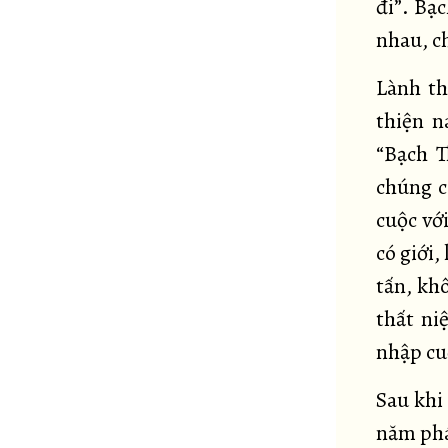
đi”. Bạ
nhau, ch
Lành th
thiện n
“Bạch T
chúng c
cuộc vớ
có giới,
tấn, kh
thất ni
nhập cuộ
Sau khi
năm phá