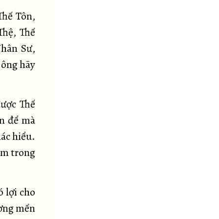
Thế Tôn,
Thệ, Thế
Nhân Sư,
 ông hãy
được Thế
ến để mà
ác hiểu.
ệm trong
ó lợi cho
hương mến