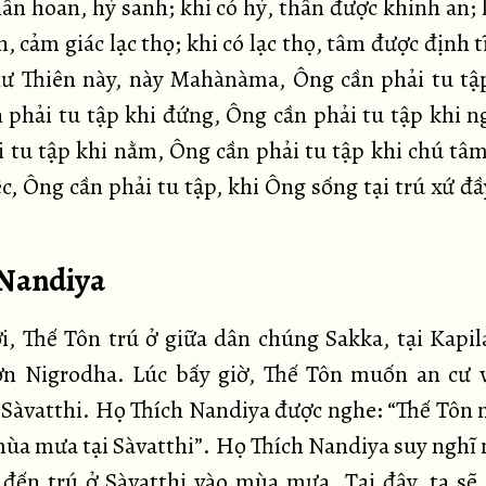
hân hoan, hỷ sanh; khi có hỷ, thân được khinh an; 
, cảm giác lạc thọ; khi có lạc thọ, tâm được định 
ư Thiên này, này Mahànàma, Ông cần phải tu tập
 phải tu tập khi đứng, Ông cần phải tu tập khi n
i tu tập khi nằm, Ông cần phải tu tập khi chú tâm
ệc, Ông cần phải tu tập, khi Ông sống tại trú xứ đ
. Nandiya
i, Thế Tôn trú ở giữa dân chúng Sakka, tại Kapil
n Nigrodha. Lúc bấy giờ, Thế Tôn muốn an cư
 Sàvatthi. Họ Thích Nandiya được nghe: “Thế Tôn
mùa mưa tại Sàvatthi”. Họ Thích Nandiya suy nghĩ 
 đến trú ở Sàvatthi vào mùa mưa. Tại đây, ta sẽ