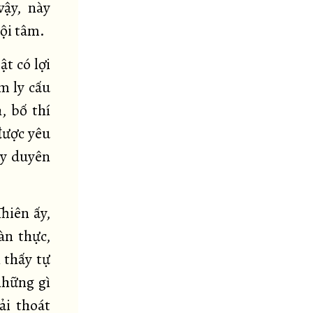
vậy, này
ội tâm.
ật có lợi
âm ly cấu
, bố thí
 được yêu
ậy duyên
hiên ấy,
àn thực,
 thấy tự
những gì
ải thoát