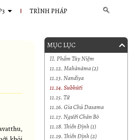
P3
TRÌNH PHÁP
MỤC LỤC
II. Phẩm Tùy Niệm
11.12. Mahànàma (2)
11.13. Nandiya
11.14. Subhùti
11.15. Từ
11.16. Gia Chủ Dasama
11.17. Người Chăn Bò
11.18. Thiền Định (1)
avatthu,
11.19. Thiền Định (2)
mới khỏi