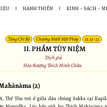
HIỆU
HÀNH THIỀN
KINH – SÁCH – M
Tăng Chi Bộ
Chương Mười Một Pháp
11.12-21
II. PHẨM TÙY NIỆM
Dịch giả
Hòa thượng Thích Minh Châu
. Mahànàma (2)
i, Thế Tôn trú ở giữa dân chúng Sakka tại Kapil
n Nigrodha. Lúc bấy giờ, họ Thích Mahànàma 