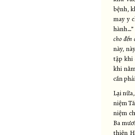
bệnh, k
may y c
hành…”
cho đến
này, nà
tập khi
khi nằm
cần phải
Lại nữa
niệm Tă
niệm ch
Ba mươi
thiên H