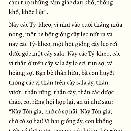
cảm thọ những cảm giác đau khổ, thống
khổ, khốc liệt”.
Này các Tỷ-kheo, ví như vào cuối tháng mùa
nóng, một bẹ hột giống cây leo nứt ra và
này các Tỷ-kheo, một hột giống cây leo rơi
dưới gốc một cây sala. Này các Tỷ-kheo, các
vị thần ở trên cây sala ấy lo sợ, run sợ, và
hoảng sợ. Bạn bè thân hữu, bà con huyết
thống các vị thần trên cây sala ấy, thần
vườn, thần rừng, thần cây, thần các dược
thảo, cỏ, rừng hội họp lại, an ủi như sau:
“Này Tôn giả, chớ có sợ hãi! Này Tôn giả,
chớ có sợ hãi! Vì hạt giống ấy, con khổng
tước có thể nuốt, con nai có thể ăn, lửa rừng