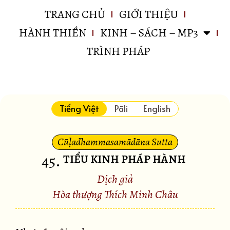
TRANG CHỦ
GIỚI THIỆU
HÀNH THIỀN
KINH – SÁCH – MP3
TRÌNH PHÁP
Tiếng Việt
Pāli
English
Cūḷadhammasamādāna Sutta
45
.
TIỂU KINH PHÁP HÀNH
Dịch giả
Hòa thượng Thích Minh Châu