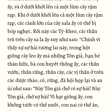
ấy, và ở dưới khởi lên cả một lùm cây rậm
rạp. Khi ở dưới khởi lên cả một lùm cây rậm
rạp, các cành lớn của cây sala ấy có thể bị
bóp nghẹt. Rồi này các Tỷ-kheo, các thần
trú trên cây sa la ấy suy như sau: “Chính vì
thấy sự sợ hãi tương lai này, trong hột
giống cây leo ấy mà những Tôn giả, bạn bè
thân hữu, bà con huyết thống ấy, các thần
vườn, thần rừng, thần cây, các vị thần ở trên
các dược thảo, cỏ, rừng, đã hội họp lại và an
ủi như sau: “Này Tôn giả chớ có sợ hãi! Này
Tôn giả, chớ sợ hãi! Vì hạt giống ấy, con
khổng tước có thể nuốt, con nai có thể ăn,