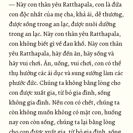
— Này con thân yêu Ratthapala, con là đứa
con độc nhất của mẹ cha, khả ái, dễ thương,
được sống trong an lạc, được nuôi dưỡng
trong an lạc. Này con thân yêu Ratthapala,
con không biết gì về đau khổ. Này con thân
yêu Ratthapala, hãy đến ăn, hãy sống và
hãy vui chơi. Ăn, uống, vui chơi, con có thể
thụ hưởng các ái dục và sung sướng làm các
phước đức. Chúng ta không bằng lòng cho
con được xuất gia, từ bỏ gia đình, sống
không gia đình. Nếu con có chết, chúng ta
còn không muốn không có mặt con, huống
nay con còn sống, chúng ta lại bằng lòng
cho con được xuất gia, từ bỏ gia đình, sống