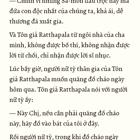
— Chính vì những Sa-môn đầu trọc này mà
đứa con độc nhất của chúng ta, khả ái, dễ
thương đã xuất gia.
Và Tôn giả Ratthapala từ ngôi nhà của cha
mình, không được bố thí, không nhận được
lời từ chối, chỉ nhận được lời sĩ nhục.
Lúc bấy giờ, người nữ tỳ thân gia của Tôn
giả Ratthapala muốn quăng đổ cháo ngày
hôm qua. Tôn giả Ratthapala nói với người
nữ tỳ ấy:
— Này Chị, nếu cần phải quăng đổ cháo
này, hãy đổ vào bát của tôi ở đây.
Rồi người nữ tỳ, trong khi đổ cháo ngày