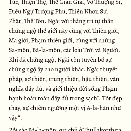
Túc, Thiện Thệ, Thế Gian Giải, Vô Thượng Sĩ,
Ðiều Ngự Trượng Phu, Thiên Nhơn Sư,
Phật, Thế Tôn. Ngài với thắng trí tự thân
chứng ngộ thế giới này cùng với Thiên giới,
Ma giới, Phạm thiên giới, cùng với chúng
Sa-môn, Bà-la-môn, các loài Trời và Người.
Khi đã chứng ngộ, Ngài còn tuyên bố sự
chứng ngộ ấy cho người khác. Ngài thuyết
pháp, sơ thiện, trung thiện, hậu thiện, văn
nghĩa đầy đủ, và giới thiệu đời sống Phạm
hạnh hoàn toàn đầy đủ trong sạch”. Tốt đẹp
thay, sự chiêm ngưỡng một vị A-la-hán như
vậy”.
Rồi các Bà-la-môn, gia chủ ở Thullakotthita