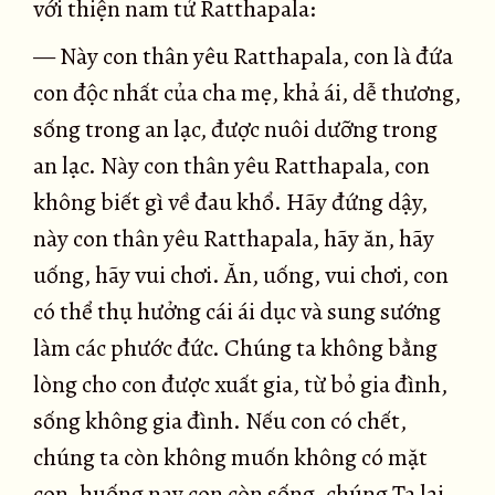
với thiện nam tử Ratthapala:
— Này con thân yêu Ratthapala, con là đứa
con độc nhất của cha mẹ, khả ái, dễ thương,
sống trong an lạc, được nuôi dưỡng trong
an lạc. Này con thân yêu Ratthapala, con
không biết gì về đau khổ. Hãy đứng dậy,
này con thân yêu Ratthapala, hãy ăn, hãy
uống, hãy vui chơi. Ăn, uống, vui chơi, con
có thể thụ hưởng cái ái dục và sung sướng
làm các phước đức. Chúng ta không bằng
lòng cho con được xuất gia, từ bỏ gia đình,
sống không gia đình. Nếu con có chết,
chúng ta còn không muốn không có mặt
con, huống nay con còn sống, chúng Ta lại