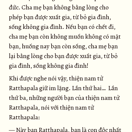
đức. Cha mẹ bạn không bằng lòng cho
phép bạn được xuất gia, từ bỏ gia đình,
sống không gia đình. Nếu bạn có chết đi,
cha mẹ bạn còn không muốn không có mặt
bạn, huống nay bạn còn sống, cha mẹ bạn
lại bằng lòng cho bạn được xuất gia, từ bỏ
gia đình, sống không gia đình!
Khi được nghe nói vậy, thiện nam tử
Ratthapala giữ im lặng. Lần thứ hai… Lần
thứ ba, những người bạn của thiện nam tử
Ratthapala, nói với thiện nam tử
Ratthapala:
— Này bạn Ratthapala, bạn là con độc nhất