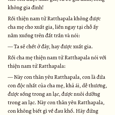
không gia đình!
Rồi thiện nam tử Ratthapala không được
cha mẹ cho xuất gia, liền ngay tại chỗ ấy
nằm xuống trên đất trần và nói:
— Ta sẽ chết ở đây, hay được xuất gia.
Rồi cha mẹ thiện nam tử Ratthapala nói với
thiện nam tử Ratthapala:
— Này con thân yêu Ratthapala, con là đứa
con độc nhất của cha mẹ, khả ái, dễ thương,
được sống trong an lạc, được nuôi dưỡng
trong an lạc. Này con thân yêu Ratthapala,
con không biết gì về đau khổ. Hãy đứng