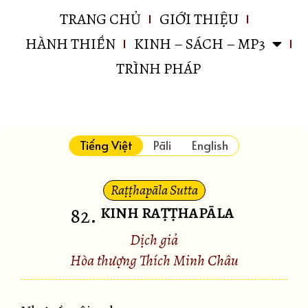
TRANG CHỦ
GIỚI THIỆU
HÀNH THIỀN
KINH – SÁCH – MP3
TRÌNH PHÁP
Tiếng Việt
Pāli
English
Raṭṭhapāla Sutta
82
.
KINH RAṬṬHAPĀLA
Dịch giả
Hòa thượng Thích Minh Châu