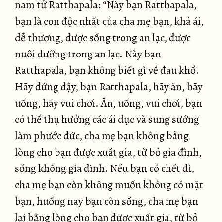
nam tử Ratthapala: “Này bạn Ratthapala,
bạn là con độc nhất của cha mẹ bạn, khả ái,
dễ thương, được sống trong an lạc, được
nuôi dưỡng trong an lạc. Này bạn
Ratthapala, bạn không biết gì về đau khổ.
Hãy đứng dậy, bạn Ratthapala, hãy ăn, hãy
uống, hãy vui chơi. Ăn, uống, vui chơi, bạn
có thể thụ hưởng các ái dục và sung sướng
làm phước đức, cha mẹ bạn không bằng
lòng cho bạn được xuất gia, từ bỏ gia đình,
sống không gia đình. Nếu bạn có chết đi,
cha mẹ bạn còn không muốn không có mặt
bạn, huống nay bạn còn sống, cha mẹ bạn
lại bằng lòng cho bạn được xuất gia, từ bỏ