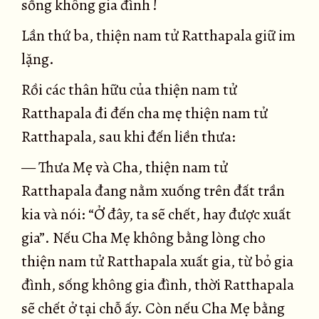
sống không gia đình !
Lần thứ ba, thiện nam tử Ratthapala giữ im
lặng.
Rồi các thân hữu của thiện nam tử
Ratthapala đi đến cha mẹ thiện nam tử
Ratthapala, sau khi đến liền thưa:
— Thưa Mẹ và Cha, thiện nam tử
Ratthapala đang nằm xuống trên đất trần
kia và nói: “Ở đây, ta sẽ chết, hay được xuất
gia”. Nếu Cha Mẹ không bằng lòng cho
thiện nam tử Ratthapala xuất gia, từ bỏ gia
đình, sống không gia đình, thời Ratthapala
sẽ chết ở tại chỗ ấy. Còn nếu Cha Mẹ bằng