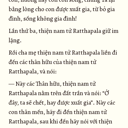
bằng lòng cho con được xuất gia, từ bỏ gia
đình, sống không gia đình!
Lần thứ ba, thiện nam tử Ratthapala giữ im
lặng.
Rồi cha mẹ thiện nam tử Ratthapala liền đi
đến các thân hữu của thiện nam tử
Ratthapala, và nói:
— Này các Thân hữu, thiện nam tử
Ratthapala nằm trên đất trần và nói: “Ở
đây, ta sẽ chết, hay được xuất gia”. Này các
con thân mến, hãy đi đến thiện nam tử
Ratthapala, sau khi đến hãy nói với thiện