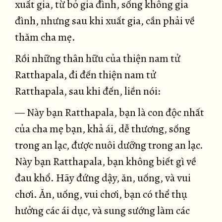
xuất gia, từ bỏ gia đình, sống không gia
đình, nhưng sau khi xuất gia, cần phải về
thăm cha mẹ.
Rồi những thân hữu của thiện nam tử
Ratthapala, đi đến thiện nam tử
Ratthapala, sau khi đến, liền nói:
— Này bạn Ratthapala, bạn là con độc nhất
của cha mẹ bạn, khả ái, dễ thương, sống
trong an lạc, được nuôi dưỡng trong an lạc.
Này bạn Ratthapala, bạn không biết gì về
đau khổ. Hãy đứng dậy, ăn, uống, và vui
chơi. Ăn, uống, vui chơi, bạn có thể thụ
hưởng các ái dục, và sung sướng làm các