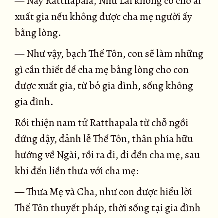
— Này Ratthapala, Như Lai không có cho ai
xuất gia nếu không được cha mẹ người ấy
bằng lòng.
— Như vậy, bạch Thế Tôn, con sẽ làm những
gì cần thiết để cha mẹ bằng lòng cho con
được xuất gia, từ bỏ gia đình, sống không
gia đình.
Rồi thiện nam tử Ratthapala từ chỗ ngồi
đứng dậy, đảnh lễ Thế Tôn, thân phía hữu
hướng về Ngài, rồi ra đi, đi đến cha mẹ, sau
khi đến liền thưa với cha mẹ:
— Thưa Mẹ và Cha, như con được hiểu lời
Thế Tôn thuyết pháp, thời sống tại gia đình