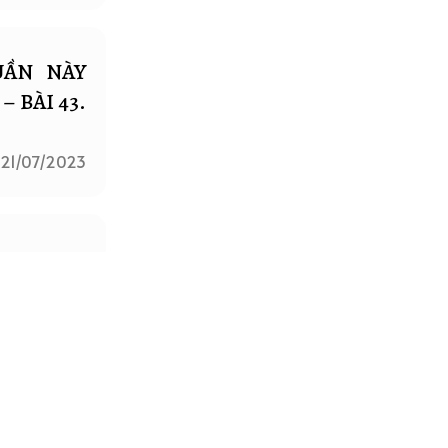
UẦN NÀY
– BÀI 43.
21/07/2023
I THỨ 7
21/12/2022
I THỨ 7