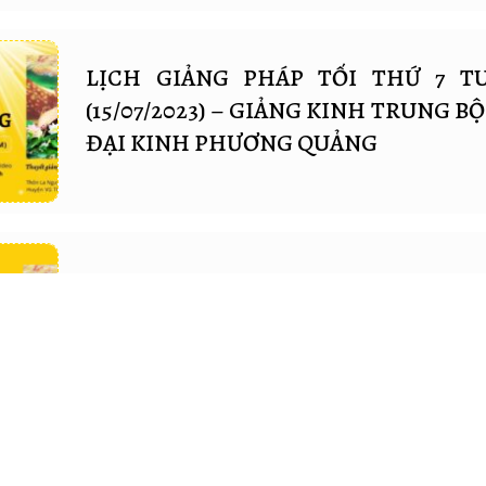
LỊCH GIẢNG PHÁP TỐI THỨ 7 T
(15/07/2023) – GIẢNG KINH TRUNG BỘ 
ĐẠI KINH PHƯƠNG QUẢNG
THÔNG BÁO LỊCH GIẢNG PHÁP TỐ
TUẦN NÀY (24/12/2022)
THÔNG BÁO LỊCH GIẢNG PHÁP TỐ