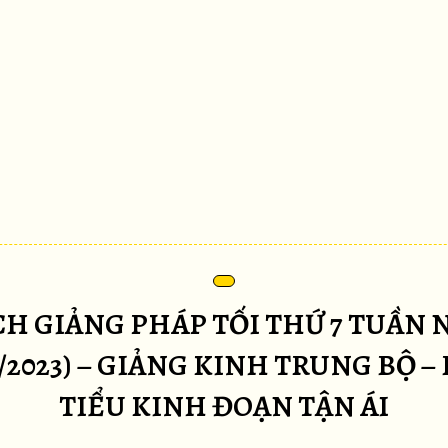
CH GIẢNG PHÁP TỐI THỨ 7 TUẦN 
6/2023) – GIẢNG KINH TRUNG BỘ – B
TIỂU KINH ĐOẠN TẬN ÁI