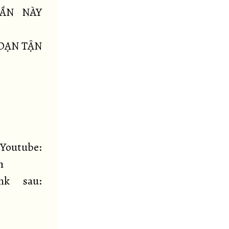
ẦN NÀY
ĐOẠN TẬN
ube:
h
nk sau: