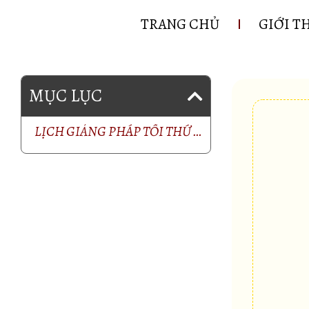
TRANG CHỦ
GIỚI T
MỤC LỤC
LỊCH GIẢNG PHÁP TỐI THỨ 7 TUẦN NÀY (10/06/2023) – Giảng Kinh Trung Bộ – Bài 37: Tiểu Kinh Đoạn Tận Ái