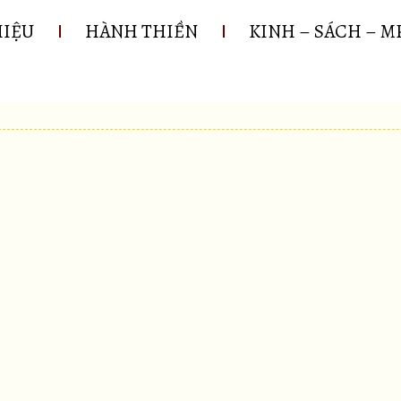
HIỆU
HÀNH THIỀN
KINH – SÁCH – M