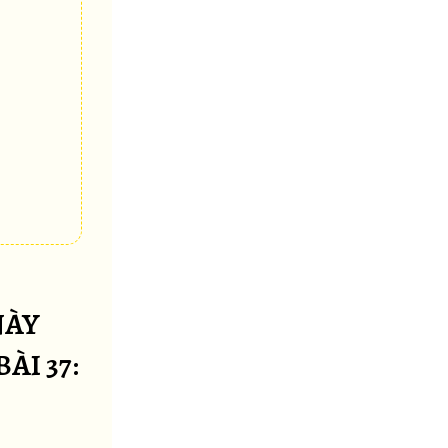
NÀY
ÀI 37: