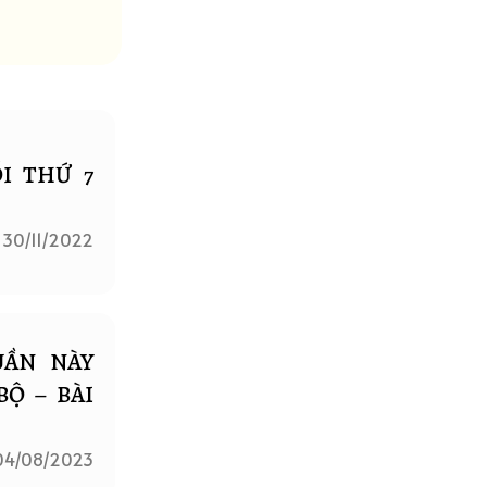
I THỨ 7
30/11/2022
UẦN NÀY
BỘ – BÀI
04/08/2023