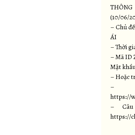
THÔNG
(10/06/2
– Chủ đ
ÁI
– Thời gi
– Mã ID 
Mật khẩu
– Hoặc t
– H
https:/
– Câu 
https://