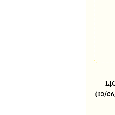
LỊ
(10/0