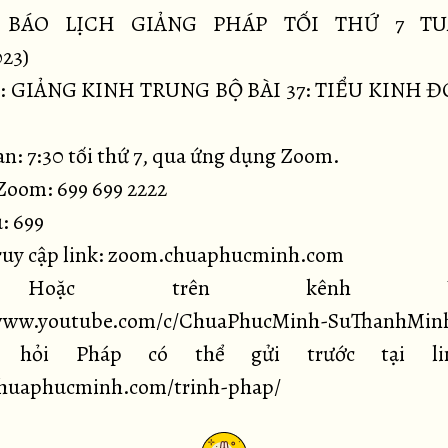
 BÁO LỊCH GIẢNG PHÁP TỐI THỨ 7 TU
023)
ề: GIẢNG KINH TRUNG BỘ BÀI 37: TIỂU KINH 
an: 7:30 tối thứ 7, qua ứng dụng Zoom.
Zoom: 699 699 2222
: 699
ruy cập link: zoom.chuaphucminh.com
oặc trên kênh Yout
/www.youtube.com/c/ChuaPhucMinh-SuThanhMin
hỏi Pháp có thể gửi trước tại li
chuaphucminh.com/trinh-phap/