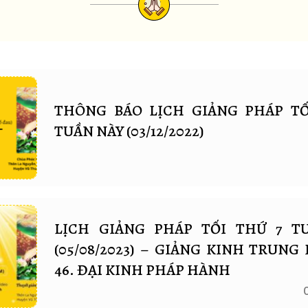
THÔNG BÁO LỊCH GIẢNG PHÁP TỐ
TUẦN NÀY (03/12/2022)
LỊCH GIẢNG PHÁP TỐI THỨ 7 T
(05/08/2023) – GIẢNG KINH TRUNG 
46. ĐẠI KINH PHÁP HÀNH