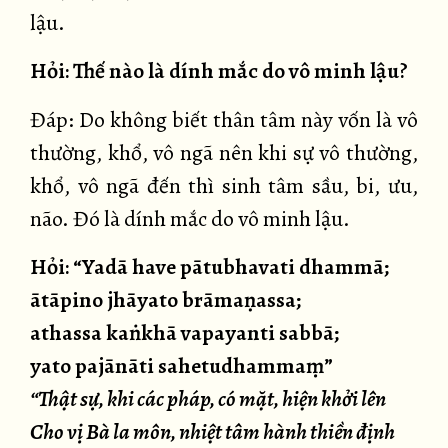
lậu.
Hỏi: Thế nào là dính mắc do vô minh lậu?
Đáp: Do không biết thân tâm này vốn là vô
thường, khổ, vô ngã nên khi sự vô thường,
khổ, vô ngã đến thì sinh tâm sầu, bi, ưu,
não. Đó là dính mắc do vô minh lậu.
Hỏi: “Yadā have pātubhavati dhammā;
ātāpino jhāyato brāmaṇassa;
athassa kaṅkhā vapayanti sabbā;
yato pajānāti sahetudhammaṃ”
“Thật sự, khi các pháp, có mặt, hiện khởi lên
Cho vị Bà la môn, nhiệt tâm hành thiền định