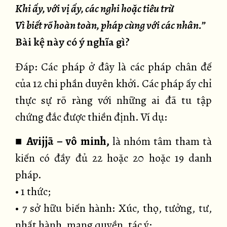
Khi ấy, với vị ấy, các nghi hoặc tiêu trừ
Vì biết rõ hoàn toàn, pháp cùng với các nhân.”
Bài kệ này có ý nghĩa gì?
Đáp: Các pháp ở đây là các pháp chân đế
của 12 chi phần duyên khởi. Các pháp ấy chỉ
thực sự rõ ràng với những ai đã tu tập
chứng đắc được thiền định. Ví dụ:
■
Avijjā – vô minh,
là nhóm tâm tham tà
kiến có đầy đủ 22 hoặc 20 hoặc 19 danh
pháp.
• 1 thức;
• 7 sở hữu biến hành: Xúc, thọ, tưởng, tư,
nhất hành, mạng quyền, tác ý;