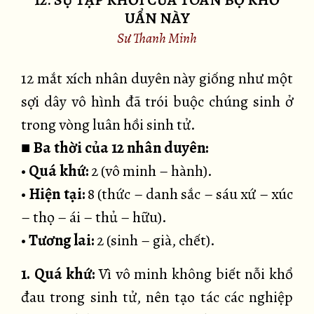
12. SỰ TẬP KHỞI CỦA TOÀN BỘ KHỔ
UẨN NÀY
Sư Thanh Minh
12 mắt xích nhân duyên này giống như một
sợi dây vô hình đã trói buộc chúng sinh ở
trong vòng luân hồi sinh tử.
■
Ba thời của 12 nhân duyên:
•
Quá khứ:
2 (vô minh – hành).
•
Hiện tại:
8 (thức – danh sắc – sáu xứ – xúc
– thọ – ái – thủ – hữu).
•
Tương lai:
2 (sinh – già, chết).
1. Quá khứ:
Vì vô minh không biết nỗi khổ
đau trong sinh tử, nên tạo tác các nghiệp