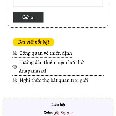
Bài viết nổi bật
Tổng quan về thiền định
Hướng dẫn thiền niệm hơi thở
Anapanasati
Nghi thức thọ bát quan trai giới
Liên hệ:
Zalo:
0385.815.949