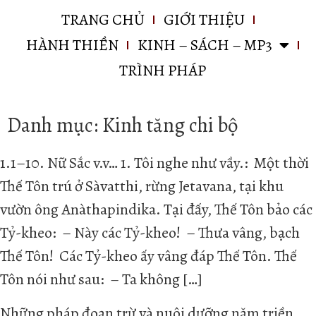
TRANG CHỦ
GIỚI THIỆU
HÀNH THIỀN
KINH – SÁCH – MP3
TRÌNH PHÁP
Danh mục:
Kinh tăng chi bộ
1.1–10. Nữ Sắc v.v… 1. Tôi nghe như vầy.: Một thời
Thế Tôn trú ở Sàvatthi, rừng Jetavana, tại khu
vườn ông Anàthapindika. Tại đấy, Thế Tôn bảo các
Tỷ-kheo: – Này các Tỷ-kheo! – Thưa vâng, bạch
Thế Tôn! Các Tỷ-kheo ấy vâng đáp Thế Tôn. Thế
Tôn nói như sau: – Ta không […]
Những pháp đoạn trừ và nuôi dưỡng năm triền