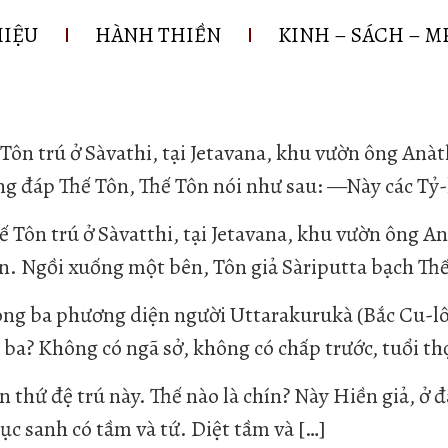
HIỆU
HÀNH THIỀN
KINH – SÁCH – M
Tôn trú ở Sàvathi, tại Jetavana, khu vườn ông Anàt
g đáp Thế Tôn, Thế Tôn nói như sau: —Này các Tỷ-k
ế Tôn trú ở Sàvatthi, tại Jetavana, khu vườn ông An
ên. Ngồi xuống một bên, Tôn giả Sàriputta bạch Th
ng ba phương diện người Uttarakurukà (Bắc Cu-lô 
ba? Không có ngã sở, không có chấp trước, tuổi th
 thứ đệ trú này. Thế nào là chín? Này Hiền giả, ở đ
dục sanh có tầm và tứ. Diệt tầm và […]