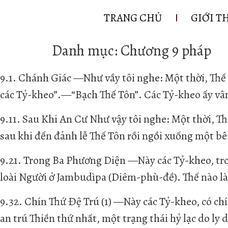
TRANG CHỦ
GIỚI T
Danh mục:
Chương 9 pháp
9.1. Chánh Giác —Như vầy tôi nghe: Một thời, Thế 
các Tỷ-kheo”.—“Bạch Thế Tôn”. Các Tỷ-kheo ấy vân
9.11. Sau Khi An Cư Như vậy tôi nghe: Một thời, Th
sau khi đến đảnh lễ Thế Tôn rồi ngồi xuống một b
9.21. Trong Ba Phương Diện —Này các Tỷ-kheo, tro
loài Người ở Jambudìpa (Diêm-phù-đề). Thế nào là 
9.32. Chín Thứ Đệ Trú (1) —Này các Tỷ-kheo, có chín
an trú Thiền thứ nhất, một trạng thái hỷ lạc do ly 