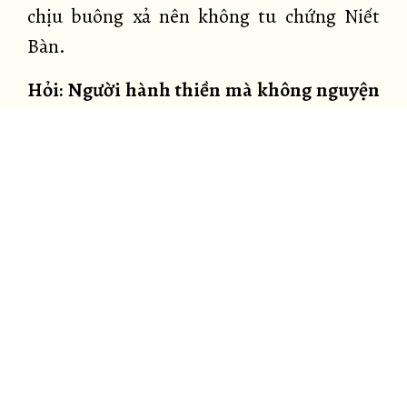
chịu buông xả nên không tu chứng Niết
Bàn.
Hỏi: Người hành thiền mà không nguyện
chứng Niết Bàn thì có chứng Niết Bàn
không?
Đáp: Không nguyện chứng Niết Bàn thì
pháp hành thiền đó sẽ là những công đức
thế gian.
Hỏi: Phát nguyện chứng Niết Bàn nhưng
không hành thiền thì có chứng Niết Bàn
không?
Đáp: Như người không gieo hạt giống mà