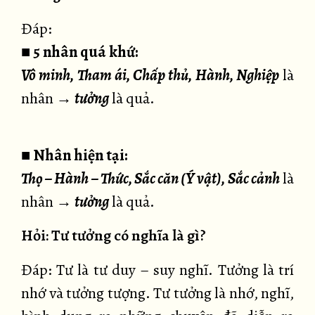
Đáp:
■
5 nhân quá khứ:
Vô minh, Tham ái, Chấp thủ, Hành, Nghiệp
là
nhân →
tưởng
là quả.
■
Nhân hiện tại:
Thọ – Hành – Thức, Sắc căn (Ý vật), Sắc cảnh
là
nhân →
tưởng
là quả.
Hỏi: Tư tưởng có nghĩa là gì?
Đáp: Tư là tư duy – suy nghĩ. Tưởng là trí
nhớ và tưởng tượng. Tư tưởng là nhớ, nghĩ,