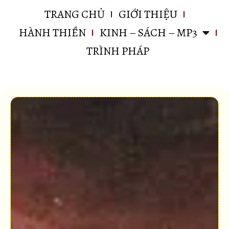
TRANG CHỦ
GIỚI THIỆU
HÀNH THIỀN
KINH – SÁCH – MP3
TRÌNH PHÁP