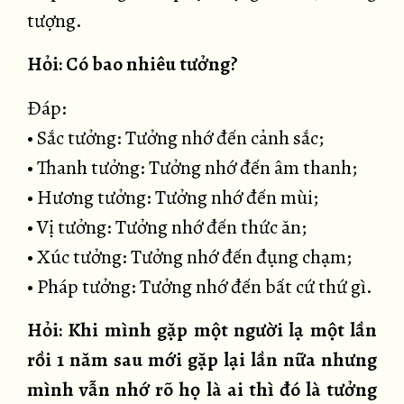
tượng.
Hỏi: Có bao nhiêu tưởng?
Đáp:
• Sắc tưởng: Tưởng nhớ đến cảnh sắc;
• Thanh tưởng: Tưởng nhớ đến âm thanh;
• Hương tưởng: Tưởng nhớ đến mùi;
• Vị tưởng: Tưởng nhớ đến thức ăn;
• Xúc tưởng: Tưởng nhớ đến đụng chạm;
• Pháp tưởng: Tưởng nhớ đến bất cứ thứ gì.
Hỏi: Khi mình gặp một người lạ một lần
rồi 1 năm sau mới gặp lại lần nữa nhưng
mình vẫn nhớ rõ họ là ai thì đó là tưởng