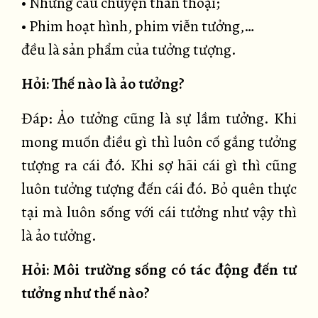
• Những câu chuyện thần thoại;
• Phim hoạt hình, phim viễn tưởng,…
đều là sản phẩm của tưởng tượng.
Hỏi: Thế nào là ảo tưởng?
Đáp: Ảo tưởng cũng là sự lầm tưởng. Khi
mong muốn điều gì thì luôn cố gắng tưởng
tượng ra cái đó. Khi sợ hãi cái gì thì cũng
luôn tưởng tượng đến cái đó. Bỏ quên thực
tại mà luôn sống với cái tưởng như vậy thì
là ảo tưởng.
Hỏi: Môi trường sống có tác động đến tư
tưởng như thế nào?