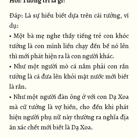
Hỏi: Tưởng tri là gì?
Đáp: Là sự hiểu biết dựa trên cái tưởng, ví
dụ:
• Một bà mẹ nghe thấy tiếng trẻ con khóc
tưởng là con mình liền chạy đến bế nó lên
thì mới phát hiện ra là con người khác.
• Như một người mò cá nắm phải con rắn
tưởng là cá đưa lên khỏi mặt nước mới biết
là rắn.
• Như một người đàn ông ở với con Dạ Xoa
mà cứ tưởng là vợ hiền, cho đến khi phát
hiện người phụ nữ này thường ra nghĩa địa
ăn xác chết mới biết là Dạ Xoa.