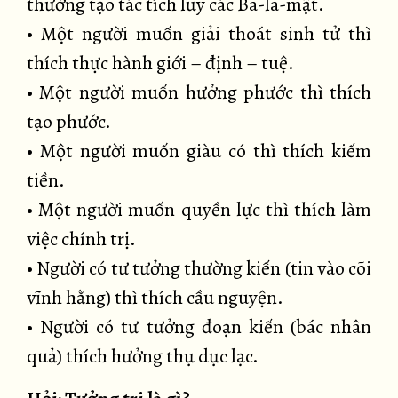
thường tạo tác tích lũy các Ba-la-mật.
• Một người muốn giải thoát sinh tử thì
thích thực hành giới – định – tuệ.
• Một người muốn hưởng phước thì thích
tạo phước.
• Một người muốn giàu có thì thích kiếm
tiền.
• Một người muốn quyền lực thì thích làm
việc chính trị.
• Người có tư tưởng thường kiến (tin vào cõi
vĩnh hằng) thì thích cầu nguyện.
• Người có tư tưởng đoạn kiến (bác nhân
quả) thích hưởng thụ dục lạc.