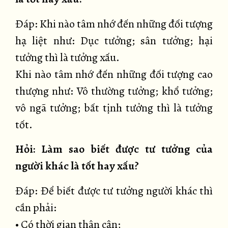
Đáp: Khi nào tâm nhớ đến những đối tượng
hạ liệt như: Dục tưởng; sân tưởng; hại
tưởng thì là tưởng xấu.
Khi nào tâm nhớ đến những đối tượng cao
thượng như: Vô thường tưởng; khổ tưởng;
vô ngã tưởng; bất tịnh tưởng thì là tưởng
tốt.
Hỏi: Làm sao biết được tư tưởng của
người khác là tốt hay xấu?
Đáp: Để biết được tư tưởng người khác thì
cần phải:
• Có thời gian thân cận;