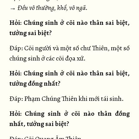
→
Đều vô thường, khổ, vô ngã.
Hỏi: Chúng sinh ở cõi nào thân sai biệt,
tưởng sai biệt?
Đáp: Cõi người và một số chư Thiên, một số
chúng sinh ở các cõi đọa xứ.
Hỏi: Chúng sinh ở cõi nào thân sai biệt,
tưởng đồng nhất?
Đáp: Phạm Chúng Thiên khi mới tái sinh.
Hỏi: Chúng sinh ở cõi nào thân đồng
nhất, tưởng sai biệt?