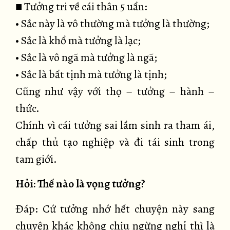
■ Tưởng tri về cái thân 5 uẩn:
• Sắc này là vô thường mà tưởng là thường;
• Sắc là khổ mà tưởng là lạc;
• Sắc là vô ngã mà tưởng là ngã;
• Sắc là bất tịnh mà tưởng là tịnh;
Cũng như vậy với thọ – tưởng – hành –
thức.
Chính vì cái tưởng sai lầm sinh ra tham ái,
chấp thủ tạo nghiệp và đi tái sinh trong
tam giới.
Hỏi: Thế nào là vọng tưởng?
Đáp: Cứ tưởng nhớ hết chuyện này sang
chuyện khác không chịu ngừng nghỉ thì là