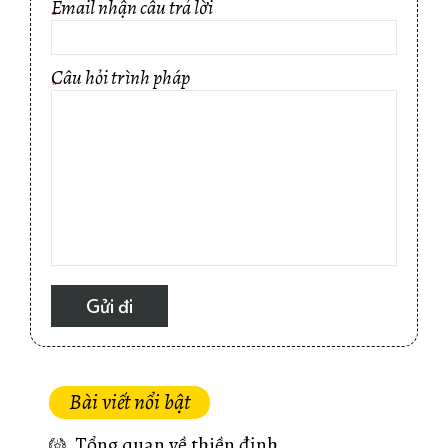
Email nhận câu trả lời
*
Câu hỏi trình pháp
*
Bài viết nổi bật
Tổng quan về thiền định