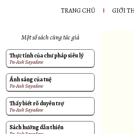
TRANG CHỦ
GIỚI T
Một số sách cùng tác giả
Thực tính của chư pháp siêu lý
Pa-Auk Sayadaw
Ánh sáng của tuệ
Pa-Auk Sayadaw
Thấy biết rõ duyên trợ
Pa-Auk Sayadaw
Sách hướng dẫn thiền
Pa-Auk Sayadaw