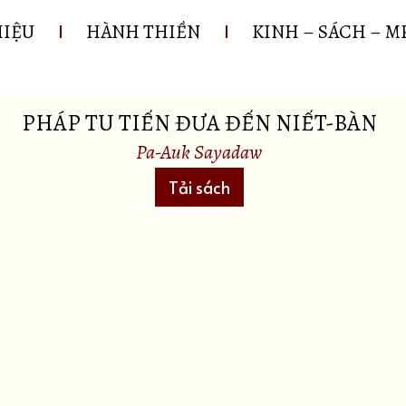
HIỆU
HÀNH THIỀN
KINH – SÁCH – M
PHÁP TU TIẾN ĐƯA ĐẾN NIẾT-BÀN
Pa-Auk Sayadaw
Tải sách