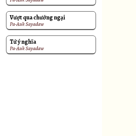
Vượt qua chướng ngại
Pa-Auk Sayadaw
Tứ ý nghĩa
Pa-Auk Sayadaw