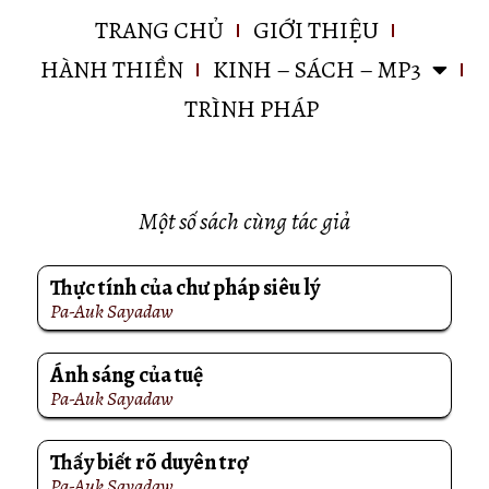
TRANG CHỦ
GIỚI THIỆU
HÀNH THIỀN
KINH – SÁCH – MP3
TRÌNH PHÁP
Một số sách cùng tác giả
Thực tính của chư pháp siêu lý
Pa-Auk Sayadaw
Ánh sáng của tuệ
Pa-Auk Sayadaw
Thấy biết rõ duyên trợ
Pa-Auk Sayadaw