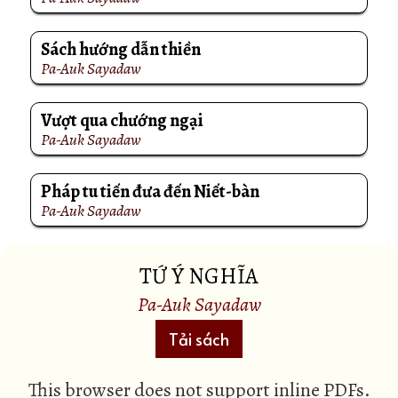
Sách hướng dẫn thiền
Pa-Auk Sayadaw
Vượt qua chướng ngại
Pa-Auk Sayadaw
Pháp tu tiến đưa đến Niết-bàn
Pa-Auk Sayadaw
TỨ Ý NGHĨA
Pa-Auk Sayadaw
Tải sách
This browser does not support inline PDFs.