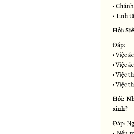
• Chánh
• Tinh t
Hỏi: Si
Đáp:
• Việc á
• Việc á
• Việc t
• Việc t
Hỏi: Nh
sinh?
Đáp: Ngă
• Nếu m