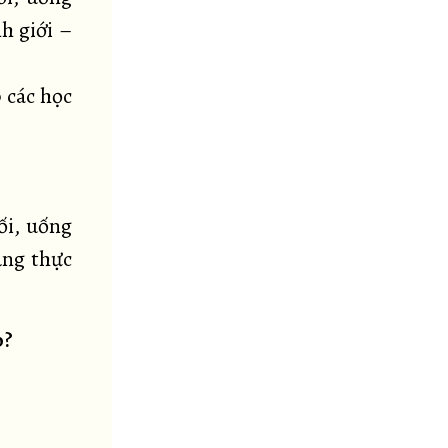
h giới –
p các học
ối, uống
ăng thực
p?