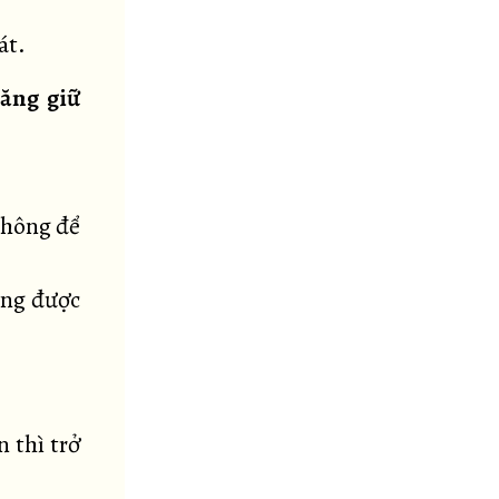
át.
năng giữ
 không để
ông được
 thì trở