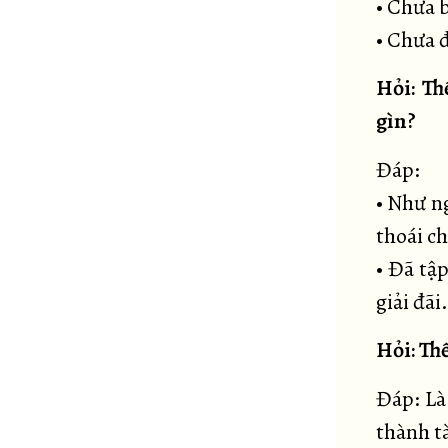
• Chưa b
• Chưa đ
Hỏi: Th
gìn?
Đáp:
• Như ng
thoái ch
• Đã tậ
giải đãi.
Hỏi: Thế
Đáp: Là
thành tà