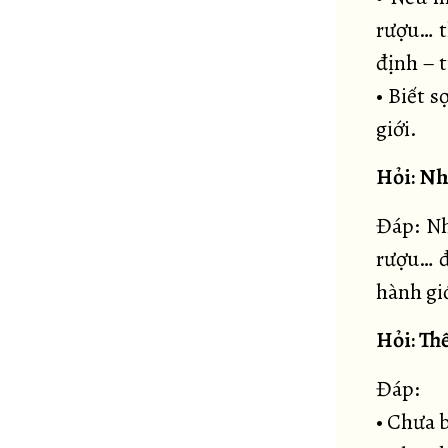
rượu… t
định – 
• Biết s
giới.
Hỏi: Nh
Đáp: Nh
rượu… đ
hành giớ
Hỏi: Th
Đáp:
• Chưa b