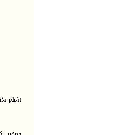
hưa phát
ối, uống