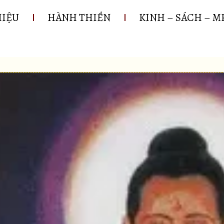
HIỆU
HÀNH THIỀN
KINH – SÁCH – M