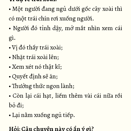
• Một người đang ngủ dưới gốc cây xoài thì
có một trái chín rơi xuống người.
• Người đó tỉnh dậy, mở mắt nhìn xem cái
gì.
• Vị đó thấy trái xoài;
• Nhặt trái xoài lên;
• Xem xét nó thật kĩ;
• Quyết định sẽ ăn;
• Thưởng thức ngon lành;
• Còn lại cái hạt, liếm thêm vài cái nữa rồi
bỏ đi;
• Lại nằm xuống ngủ tiếp.
Hỏi: Câu chuyện này có ẩn ý gì?