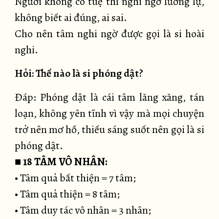
Người không có tuệ thì nghi ngờ lưỡng lự,
không biết ai đúng, ai sai.
Cho nên tâm nghi ngờ được gọi là si hoài
nghi.
Hỏi: Thế nào là si phóng dật?
Đáp: Phóng dật là cái tâm lăng xăng, tán
loạn, không yên tĩnh vì vậy mà mọi chuyện
trở nên mơ hồ, thiếu sáng suốt nên gọi là si
phóng dật.
■
18 TÂM VÔ NHÂN:
• Tâm quả bất thiện = 7 tâm;
• Tâm quả thiện = 8 tâm;
• Tâm duy tác vô nhân = 3 nhân;