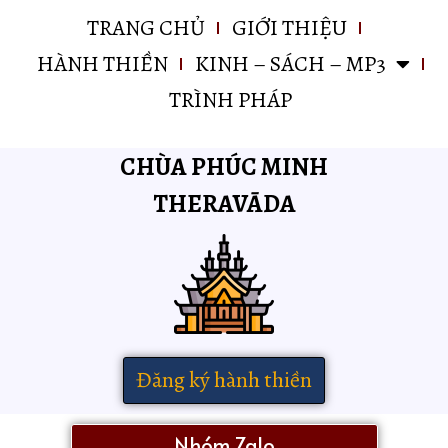
TRANG CHỦ
GIỚI THIỆU
HÀNH THIỀN
KINH – SÁCH – MP3
TRÌNH PHÁP
CHÙA PHÚC MINH
THERAVĀDA
Đăng ký hành thiền
Nhóm Zalo